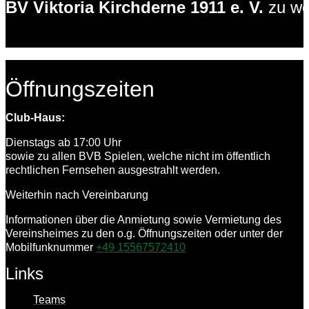
BV Viktoria Kirchderne 1911 e. V.
zu we
Öffnungszeiten
Club-Haus:
Dienstags ab 17:00 Uhr
sowie zu allen BVB Spielen, welche nicht im öffentlich
rechtlichen Fernsehen ausgestrahlt werden.
Weiterhin nach Vereinbarung
Informationen über die Anmietung sowie Vermietung des
Vereinsheimes zu den o.g. Öffnungszeiten oder unter der
Mobilfunknummer
+49 15567572410
Links
Teams